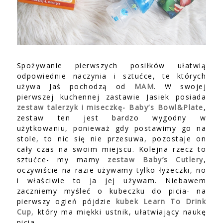
Spożywanie pierwszych posiłków ułatwią
odpowiednie naczynia i sztućce, te których
używa Jaś pochodzą od
MAM
. W swojej
pierwszej kuchennej zastawie Jasiek posiada
zestaw talerzyk i miseczkę- Baby’s Bowl&Plate
,
zestaw ten jest bardzo wygodny w
użytkowaniu, ponieważ gdy postawimy go na
stole, to nic się nie przesuwa, pozostaje on
cały czas na swoim miejscu. Kolejna rzecz to
sztućce- my mamy
zestaw Baby’s Cutlery
,
oczywiście na razie używamy tylko łyżeczki, no
i właściwie to ja jej używam. Niebawem
zaczniemy myśleć o kubeczku do picia- na
pierwszy ogień pójdzie
kubek Learn To Drink
Cup
, który ma miękki ustnik, ułatwiający naukę
picia.