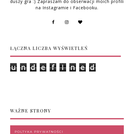
duszy gra :) Zapraszam do obserwacji moich profili
na Instagramie i Facebooku.
ŁĄCZNA LICZBA WYŚWIETLEŃ
u
n
d
e
f
i
n
e
d
WAŻNE STRONY
POLTYKA PRYWATNOŚCI