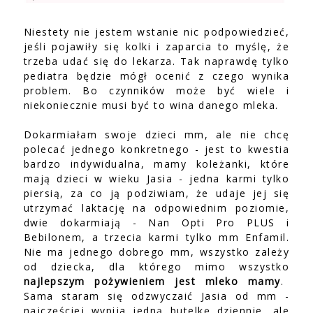
Niestety nie jestem wstanie nic podpowiedzieć,
jeśli pojawiły się kolki i zaparcia to myślę, że
trzeba udać się do lekarza. Tak naprawdę tylko
pediatra będzie mógł ocenić z czego wynika
problem. Bo czynników może być wiele i
niekoniecznie musi być to wina danego mleka.
Dokarmiałam swoje dzieci mm, ale nie chcę
polecać jednego konkretnego - jest to kwestia
bardzo indywidualna, mamy koleżanki, które
mają dzieci w wieku Jasia - jedna karmi tylko
piersią, za co ją podziwiam, że udaje jej się
utrzymać laktację na odpowiednim poziomie,
dwie dokarmiają - Nan Opti Pro PLUS i
Bebilonem, a trzecia karmi tylko mm Enfamil.
Nie ma jednego dobrego mm, wszystko zależy
od dziecka, dla którego mimo wszystko
najlepszym pożywieniem jest mleko mamy
.
Sama staram się odzwyczaić Jasia od mm -
najczęściej wypija jedną butelkę dziennie, ale