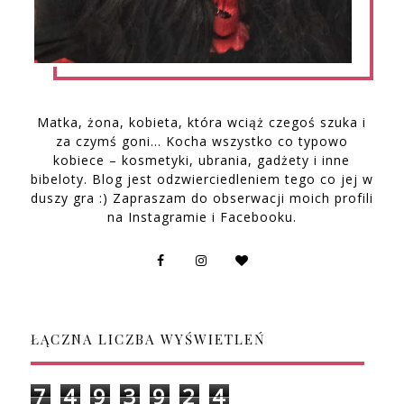
Matka, żona, kobieta, która wciąż czegoś szuka i
za czymś goni… Kocha wszystko co typowo
kobiece – kosmetyki, ubrania, gadżety i inne
bibeloty. Blog jest odzwierciedleniem tego co jej w
duszy gra :) Zapraszam do obserwacji moich profili
na Instagramie i Facebooku.
ŁĄCZNA LICZBA WYŚWIETLEŃ
7
4
9
3
9
2
4