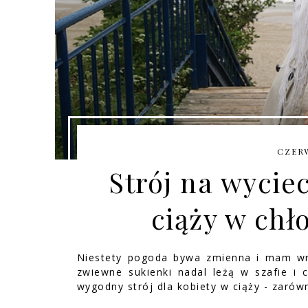
CZERW
Strój na wycie
ciąży w chł
Niestety pogoda bywa zmienna i mam wraż
zwiewne sukienki nadal leżą w szafie i c
wygodny strój dla kobiety w ciąży - zaró