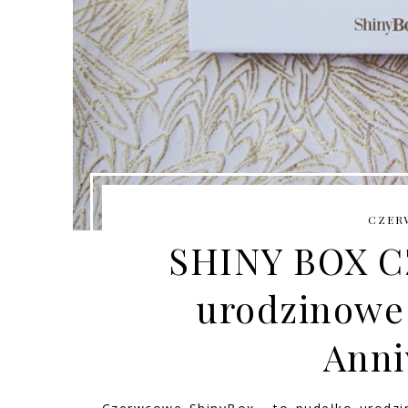
CZERW
SHINY BOX C
urodzinowe
Anni