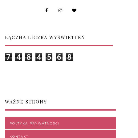
ŁĄCZNA LICZBA WYŚWIETLEŃ
7
4
8
4
5
6
8
WAŻNE STRONY
POLTYKA PRYWATNOŚCI
KONTAKT