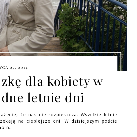
CA 27, 2014
czkę dla kobiety w
odne letnie dni
enie, że nas nie rozpieszcza. Wszelkie letnie
zekają na cieplejsze dni. W dzisiejszym poście
wno n…