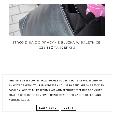
STRÓJ DNIA DO PRACY - Z BLUZKĄ W BALETNICE,
CZY TEŻ TANCERKI ;)
THIS SITE USES COOKIES FROM GOOGLE TO DELIVER ITS SERVICES AND TO
ANALYZE TRAFFIC. YOUR IP ADDRESS AND USER-AGENT ARE SHARED WITH
GOOGLE ALONG WITH PERFORMANCE AND SECURITY METRICS TO ENSURE
QUALITY OF SERVICE, GENERATE USAGE STATISTICS, AND TO DETECT AND
ADDRESS ABUSE.
MOJA HISTORIA O TYM, JAK DBAĆ O PAZNOKCIE –
LEARN MORE
GOT IT
SPOSÓB NA DŁUGIE I ZDROWE PAZNOKCIE