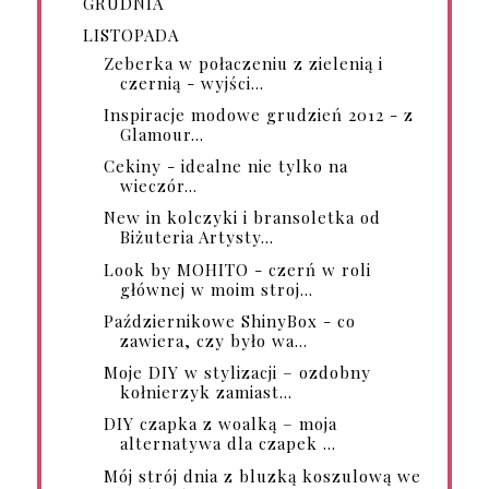
GRUDNIA
LISTOPADA
Zeberka w połaczeniu z zielenią i
czernią - wyjści...
Inspiracje modowe grudzień 2012 - z
Glamour...
Cekiny - idealne nie tylko na
wieczór...
New in kolczyki i bransoletka od
Biżuteria Artysty...
Look by MOHITO - czerń w roli
głównej w moim stroj...
Październikowe ShinyBox - co
zawiera, czy było wa...
Moje DIY w stylizacji – ozdobny
kołnierzyk zamiast...
DIY czapka z woalką – moja
alternatywa dla czapek ...
Mój strój dnia z bluzką koszulową we