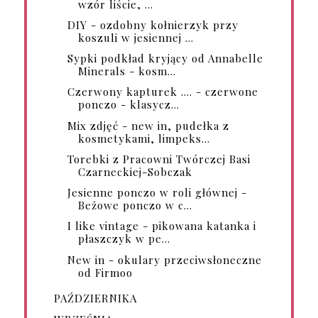
wzór liście, ...
DIY - ozdobny kołnierzyk przy
koszuli w jesiennej ...
Sypki podkład kryjący od Annabelle
Minerals - kosm...
Czerwony kapturek .... - czerwone
ponczo - klasycz...
Mix zdjęć - new in, pudełka z
kosmetykami, limpeks...
Torebki z Pracowni Twórczej Basi
Czarneckiej-Sobczak
Jesienne ponczo w roli głównej -
Beżowe ponczo w c...
I like vintage - pikowana katanka i
płaszczyk w pe...
New in - okulary przeciwsłoneczne
od Firmoo
PAŹDZIERNIKA