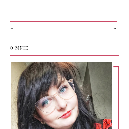
←
→
O MNIE