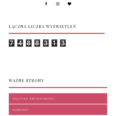
ŁĄCZNA LICZBA WYŚWIETLEŃ
7
4
8
8
3
1
3
WAŻNE STRONY
POLTYKA PRYWATNOŚCI
KONTAKT