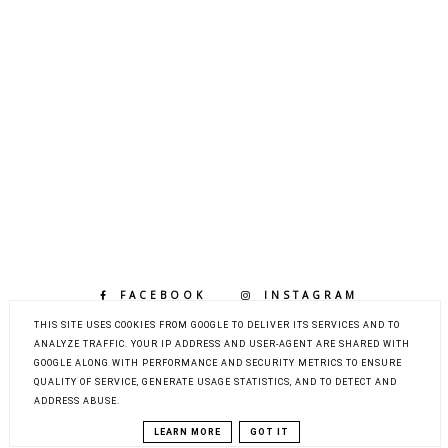
FACEBOOK
INSTAGRAM
BLOGLOVIN
THIS SITE USES COOKIES FROM GOOGLE TO DELIVER ITS SERVICES AND TO
ANALYZE TRAFFIC. YOUR IP ADDRESS AND USER-AGENT ARE SHARED WITH
GOOGLE ALONG WITH PERFORMANCE AND SECURITY METRICS TO ENSURE
QUALITY OF SERVICE, GENERATE USAGE STATISTICS, AND TO DETECT AND
COPYRIGHT ©
LIFE BY MARCELKA - LIFESTYLE,
ADDRESS ABUSE.
MODA, URODA, DOM, DZIECKO
BLOG DESIGN:
KAROGRAFIA.PL
LEARN MORE
GOT IT