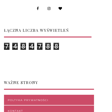
ŁĄCZNA LICZBA WYŚWIETLEŃ
7
4
8
4
7
8
8
WAŻNE STRONY
POLTYKA PRYWATNOŚCI
KONTAKT