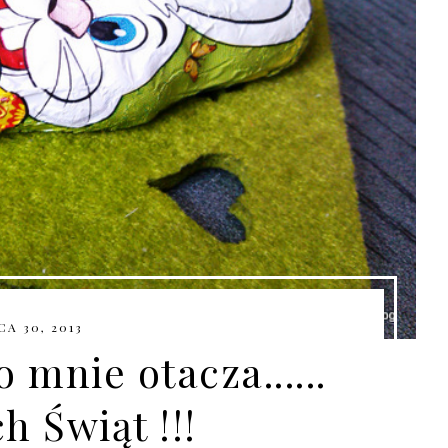
A 30, 2013
 mnie otacza......
h Świąt !!!