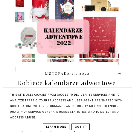
LISTOPADA 27, 2022
Kobiece kalendarze adwentowe
2022 - najlepsze propozycje
THIS SITE USES COOKIES FROM GOOGLE TO DELIVER ITS SERVICES AND TO
ANALYZE TRAFFIC. YOUR IP ADDRESS AND USER-AGENT ARE SHARED WITH
* WPIS SPONSOROWANY - W poście
GOOGLE ALONG WITH PERFORMANCE AND SECURITY METRICS TO ENSURE
pojawiają się linki afiliacyjne do CENEO
QUALITY OF SERVICE, GENERATE USAGE STATISTICS, AND TO DETECT AND
Kalendarze adwentowe umilają nam czas
ADDRESS ABUSE.
do Świąt, pozwalają odliczać dni do tych
LEARN MORE
GOT IT
najbardziej wyczekiwanych w roku. W