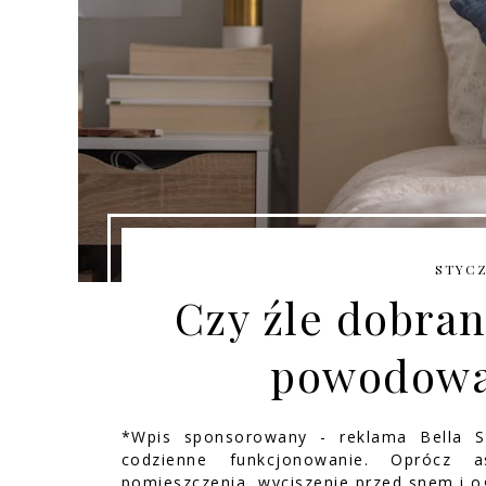
STYCZ
Czy źle dobra
powodowa
*Wpis sponsorowany - reklama Bella 
codzienne funkcjonowanie. Oprócz a
pomieszczenia, wyciszenie przed snem i og