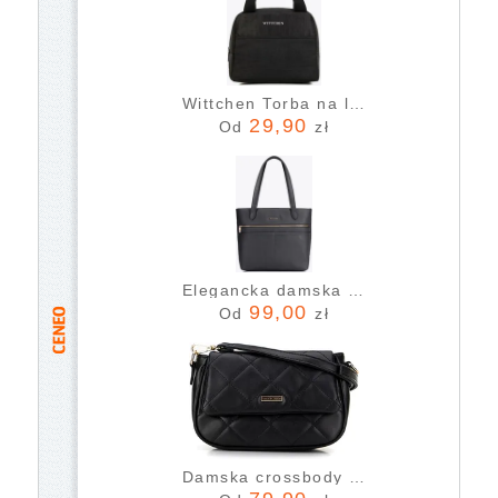
Wittchen Torba na lunch zaokrąglona czarna 56-3-021-11
29,90
Od
zł
Elegancka damska shopperka miejska czarna
99,00
Od
zł
Damska crossbody z ekoskóry w przeszycia czarna