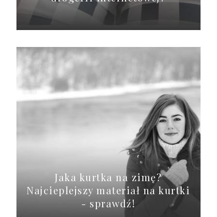
Jaka kurtka na zimę?
Najcieplejszy materiał na kurtki
- sprawdź!