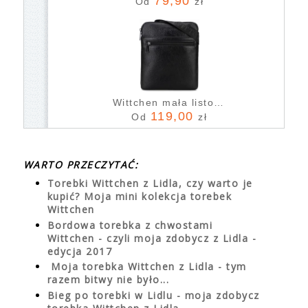
79,90
Od
zł
Wittchen mała listonoszka z imitacji skóry czarna
119,00
Od
zł
WARTO PRZECZYTAĆ:
Torebki Wittchen z Lidla, czy warto je
kupić? Moja mini kolekcja torebek
Wittchen
Bordowa torebka z chwostami
Wittchen - czyli moja zdobycz z Lidla -
edycja 2017
Moja torebka Wittchen z Lidla - tym
razem bitwy nie było...
Bieg po torebki w Lidlu - moja zdobycz