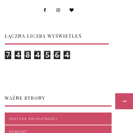
ŁĄCZNA LICZBA WYŚWIETLEŃ
7
4
8
4
5
6
4
WAŻNE STRONY
POLTYKA PRYWATNOŚCI
KONTAKT