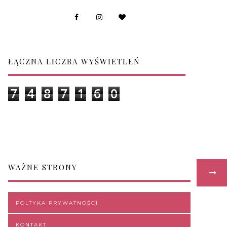
ŁĄCZNA LICZBA WYŚWIETLEŃ
7
4
8
7
1
6
0
WAŻNE STRONY
POLTYKA PRYWATNOŚCI
KONTAKT