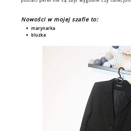
postaci pereł nie są zbyt wygodne czy funkcjona
Nowości w mojej szafie to:
marynarka
bluzka