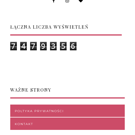
ŁĄCZNA LICZBA WYŚWIETLEŃ
7
4
7
9
3
5
6
WAŻNE STRONY
POLTYKA PRYWATNOŚCI
KONTAKT