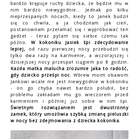
bardzo krępuje ruchy dziecka, że będzie mu w
nim bardzo niewygodnie... Jednak po kilku
nieprzespanych nocach, kiedy to Janek budził
się co chwila, a ja chodziłam jak cień,
postanowiłam przełamać się i wypróbować ten
gadżet - teraz pytam się siebie czemu tak
późno.
W kokoniku Jasiek śpi zdecydowanie
lepiej,
od razu pierwszej nocy przebudził się
tylko dwa razy na karmienie, a wczorajszej i
dzisiejszej nocy przespał ciągiem po 8 godzin.
Każda matka malucha zrozumie jaka to radość,
gdy dziecko prześpi noc
. Wbrew moim obawom
Jankowi wcale nie jest niewygodnie w kokoniku
- on go chyba nawet bardzo polubił, bez
problemu zakładam mu go wieczorem przed
karmieniem i później już sobie w nim śpi.
Świetnym rozwiązaniem jest dwustronny
zamek, który umożliwia szybką zmianę pieluszki
w nocy bez zdejmowania z dziecka kokonika
.