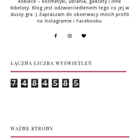
kobiece – kosmetyki, ubrania, gadżety i inne
bibeloty. Blog jest odzwierciedleniem tego co jej w
duszy gra :) Zapraszam do obserwacji moich profili
na Instagramie i Facebooku.
ŁĄCZNA LICZBA WYŚWIETLEŃ
7
4
8
4
5
8
5
WAŻNE STRONY