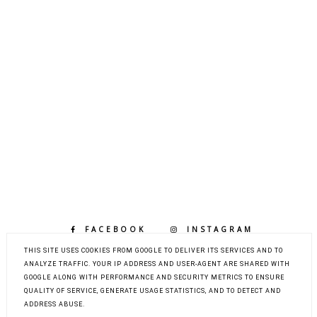
FACEBOOK
INSTAGRAM
BLOGLOVIN
THIS SITE USES COOKIES FROM GOOGLE TO DELIVER ITS SERVICES AND TO
ANALYZE TRAFFIC. YOUR IP ADDRESS AND USER-AGENT ARE SHARED WITH
GOOGLE ALONG WITH PERFORMANCE AND SECURITY METRICS TO ENSURE
QUALITY OF SERVICE, GENERATE USAGE STATISTICS, AND TO DETECT AND
COPYRIGHT ©
LIFE BY MARCELKA - LIFESTYLE,
ADDRESS ABUSE.
MODA, URODA, DOM, DZIECKO