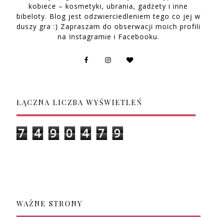
kobiece – kosmetyki, ubrania, gadżety i inne
bibeloty. Blog jest odzwierciedleniem tego co jej w
duszy gra :) Zapraszam do obserwacji moich profili
na Instagramie i Facebooku.
ŁĄCZNA LICZBA WYŚWIETLEŃ
7
4
9
0
4
7
9
WAŻNE STRONY