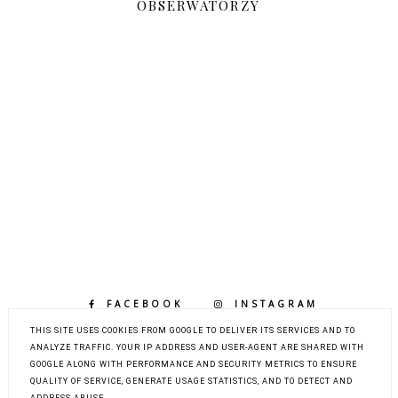
OBSERWATORZY
FACEBOOK
INSTAGRAM
BLOGLOVIN
THIS SITE USES COOKIES FROM GOOGLE TO DELIVER ITS SERVICES AND TO
ANALYZE TRAFFIC. YOUR IP ADDRESS AND USER-AGENT ARE SHARED WITH
GOOGLE ALONG WITH PERFORMANCE AND SECURITY METRICS TO ENSURE
QUALITY OF SERVICE, GENERATE USAGE STATISTICS, AND TO DETECT AND
COPYRIGHT ©
LIFE BY MARCELKA - LIFESTYLE,
ADDRESS ABUSE.