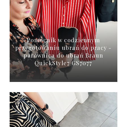
Pomocnik w codziennym
przygotowaniu ubrań do pracy -
parownica do ubrań Braun
QuickStyle7 GS7077