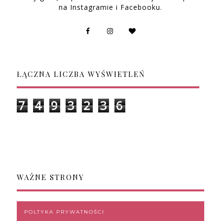
na Instagramie i Facebooku.
ŁĄCZNA LICZBA WYŚWIETLEŃ
7
4
9
3
2
3
6
WAŻNE STRONY
POLTYKA PRYWATNOŚCI