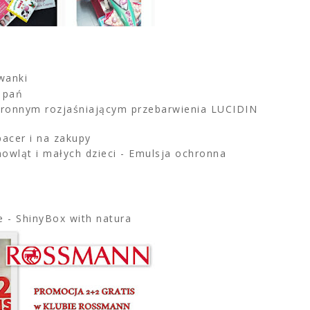
owanki
o pań
ronnym rozjaśniającym przebarwienia LUCIDIN
pacer i na zakupy
owląt i małych dzieci - Emulsja ochronna
e - ShinyBox with natura