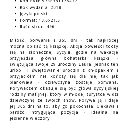
Kod EAN: 9788381176477
Rok wydania: 2018
Język: polski
Format: 13.6x21.5
Ilość stron: 496
Miłość, porwanie i 365 dni - tak najkrócej
można opisać tą książkę. Akcja powieści toczy
się na słonecznej Sycylii, gdzie na wakacje
przyjeżdża główna bohaterka książki -
świętująca swoje 29 urodziny Laura. Jednak ten
urlop i świętowanie urodzin z chłopakiem i
przyjaciółmi nie kończy się dla niej tak jak
planowała - dziewczyna zostaje porwana.
Porywaczem okazuje się być głowa sycylijskiej
rodziny mafijnej, który w młodej turystce widzi
dziewczynę ze swoich snów. Porywa ją i daje
jej 365 dni na to, aby go pokochała. Ciekawa i
bardzo intrygująca pozycja - idealna na
jesienne wieczory.