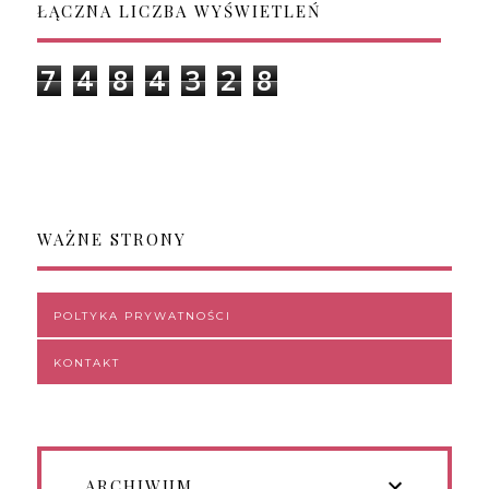
ŁĄCZNA LICZBA WYŚWIETLEŃ
7
4
8
4
3
2
8
WAŻNE STRONY
POLTYKA PRYWATNOŚCI
KONTAKT
ARCHIWUM