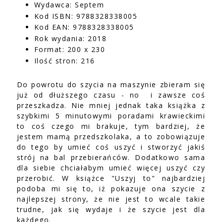
Wydawca: Septem
Kod ISBN: 9788328338005
Kod EAN: 9788328338005
Rok wydania: 2018
Format: 200 x 230
Ilość stron: 216
Do powrotu do szycia na maszynie zbieram się
już od dłuższego czasu - no i zawsze coś
przeszkadza. Nie mniej jednak taka książka z
szybkimi 5 minutowymi poradami krawieckimi
to coś czego mi brakuje, tym bardziej, że
jestem mamą przedszkolaka, a to zobowiązuje
do tego by umieć coś uszyć i stworzyć jakiś
strój na bal przebierańców. Dodatkowo sama
dla siebie chciałabym umieć więcej uszyć czy
przerobić. W książce "Uszyj to" najbardziej
podoba mi się to, iż pokazuje ona szycie z
najlepszej strony, że nie jest to wcale takie
trudne, jak się wydaje i że szycie jest dla
każdego.