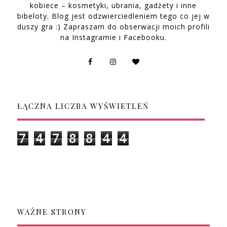
kobiece – kosmetyki, ubrania, gadżety i inne
bibeloty. Blog jest odzwierciedleniem tego co jej w
duszy gra :) Zapraszam do obserwacji moich profili
na Instagramie i Facebooku.
ŁĄCZNA LICZBA WYŚWIETLEŃ
7
4
7
8
8
4
4
WAŻNE STRONY