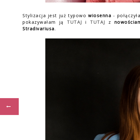
Stylizacja jest już typowo
wiosenna
- połączy
pokazywałam ją
TUTAJ
i
TUTAJ
z
nowościa
Stradivariusa
.