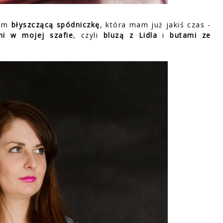
łam
błyszczącą spódniczkę
, która mam już jakiś czas -
mi w mojej szafie
, czyli
bluzą z Lidla
i
butami ze