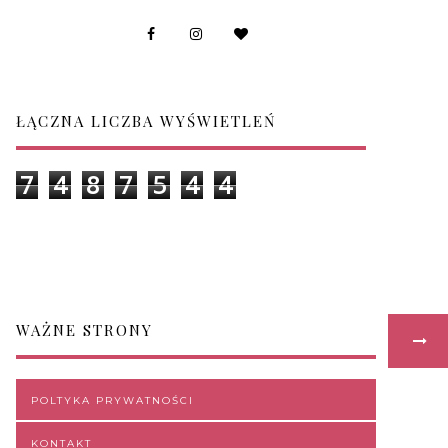
ŁĄCZNA LICZBA WYŚWIETLEŃ
7
4
8
7
5
4
4
WAŻNE STRONY
POLTYKA PRYWATNOŚCI
KONTAKT