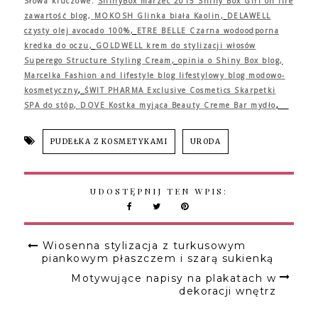
Słowa kluczowe:
ShinyBox marzec 2015
Shiny Box Girl on fire
zawartość blog
,
MOKOSH Glinka biała Kaolin
,
DELAWELL
czysty olej avocado 100%
,
ETRE BELLE Czarna wodoodporna
kredka do oczu
,
GOLDWELL krem do stylizacji włosów
Superego Structure Styling Cream
,
opinia o Shiny Box blog
,
Marcelka Fashion and lifestyle blog lifestylowy blog modowo-
kosmetyczny
,
ŚWIT PHARMA Exclusive Cosmetics Skarpetki
SPA do stóp
,
DOVE Kostka myjąca Beauty Creme Bar mydło
,
PUDEŁKA Z KOSMETYKAMI
URODA
UDOSTĘPNIJ TEN WPIS:
Wiosenna stylizacja z turkusowym
piankowym płaszczem i szarą sukienką
Motywujące napisy na plakatach w
dekoracji wnętrz