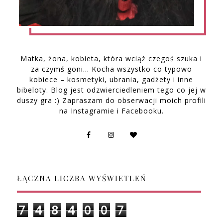
Matka, żona, kobieta, która wciąż czegoś szuka i
za czymś goni… Kocha wszystko co typowo
kobiece – kosmetyki, ubrania, gadżety i inne
bibeloty. Blog jest odzwierciedleniem tego co jej w
duszy gra :) Zapraszam do obserwacji moich profili
na Instagramie i Facebooku.
ŁĄCZNA LICZBA WYŚWIETLEŃ
7
4
8
4
0
0
7