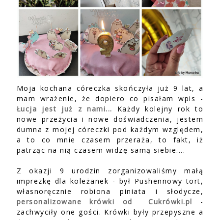
Moja kochana córeczka skończyła już 9 lat, a
mam wrażenie, że dopiero co pisałam wpis -
Łucja jest już z nami...
Każdy kolejny rok to
nowe przeżycia i nowe doświadczenia, jestem
dumna z mojej córeczki pod każdym względem,
a to co mnie czasem przeraża, to fakt, iż
patrząc na nią czasem widzę samą siebie....
Z okazji 9 urodzin zorganizowaliśmy małą
imprezkę dla koleżanek - był Pushennowy tort,
własnoręcznie robiona piniata i słodycze,
personalizowane krówki od Cukrówki.pl
-
zachwyciły one gości. Krówki były przepyszne a