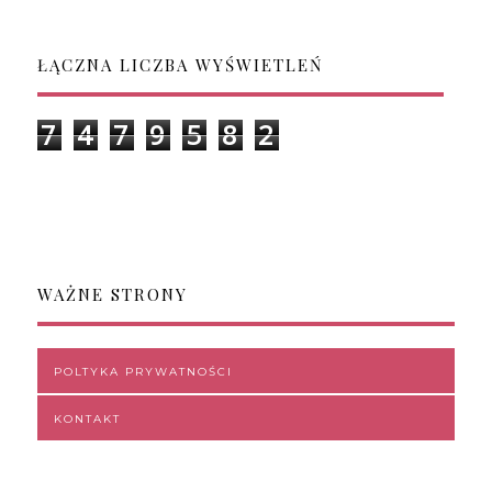
ŁĄCZNA LICZBA WYŚWIETLEŃ
7
4
7
9
5
8
2
WAŻNE STRONY
POLTYKA PRYWATNOŚCI
KONTAKT