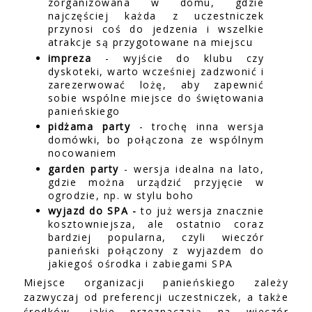
zorganizowana w domu, gdzie
najczęściej każda z uczestniczek
przynosi coś do jedzenia i wszelkie
atrakcje są przygotowane na miejscu
impreza
- wyjście do klubu czy
dyskoteki, warto wcześniej zadzwonić i
zarezerwować lożę, aby zapewnić
sobie wspólne miejsce do świętowania
panieńskiego
pidżama party
- trochę inna wersja
domówki, bo połączona ze wspólnym
nocowaniem
garden party
- wersja idealna na lato,
gdzie można urządzić przyjęcie w
ogrodzie, np. w stylu boho
wyjazd do SPA -
to już wersja znacznie
kosztowniejsza, ale ostatnio coraz
bardziej popularna, czyli wieczór
panieński połączony z wyjazdem do
jakiegoś ośrodka i zabiegami SPA
Miejsce organizacji panieńskiego zależy
zazwyczaj od preferencji uczestniczek, a także
środków, jakie przeznaczają na wieczór