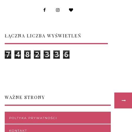
ŁĄCZNA LICZBA WYŚWIETLEŃ
7
4
8
2
3
3
6
WAŻNE STRONY
POLTYKA PRYWATNOŚCI
KONTAKT