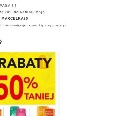
WAGA!!!!
at 20% do
Natural Mojo
o
MARCELKA20
mi i nie obowiązuje na produkty z wyprzedaży)
18