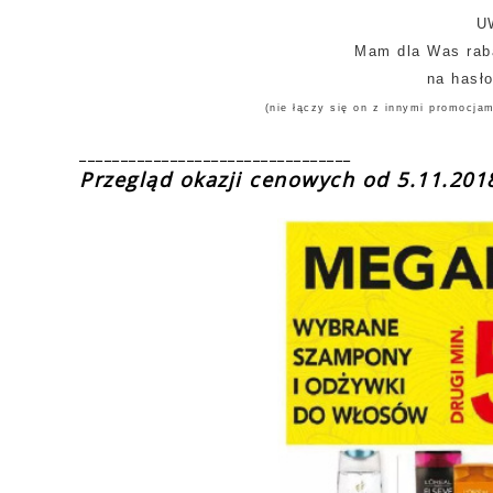
U
Mam dla Was rab
na hasł
(nie łączy się on z innymi promocja
_________________________________
Przegląd okazji cenowych od 5.11.20