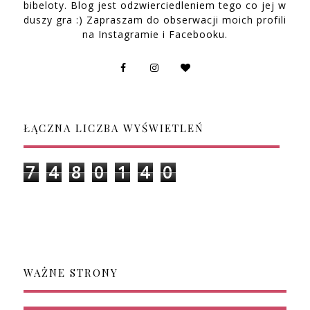
bibeloty. Blog jest odzwierciedleniem tego co jej w
duszy gra :) Zapraszam do obserwacji moich profili
na Instagramie i Facebooku.
ŁĄCZNA LICZBA WYŚWIETLEŃ
7
4
8
0
1
4
0
WAŻNE STRONY