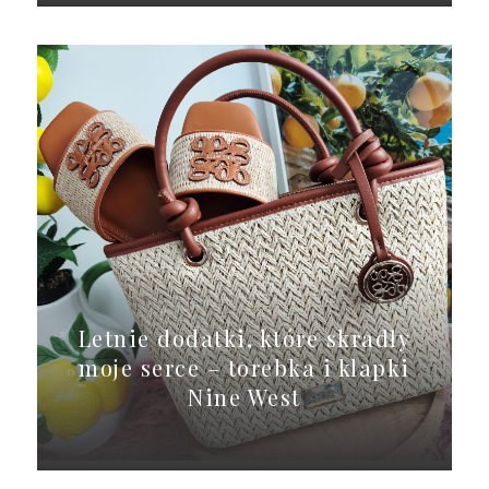
Letnie dodatki, które skradły
moje serce – torebka i klapki
Nine West