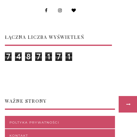
ŁĄCZNA LICZBA WYŚWIETLEŃ
7
4
8
7
1
7
1
WAŻNE STRONY
POLTYKA PRYWATNOŚCI
KONTAKT