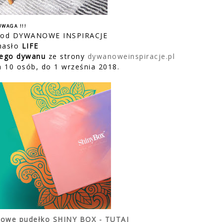
UWAGA !!!
 od DYWANOWE INSPIRACJE
hasło
LIFE
wego dywanu
ze strony
dywanoweinspiracje.pl
h 10 osób, do 1 września 2018.
iowe pudełko SHINY BOX - TUTAJ