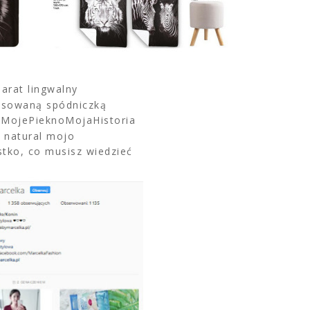
parat lingwalny
plisowaną spódniczką
#MojePieknoMojaHistoria
d natural mojo
stko, co musisz wiedzieć