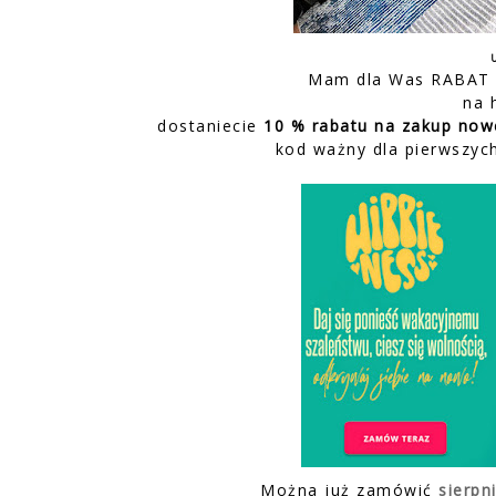
Mam dla Was RABAT
na 
dostaniecie
10 % rabatu na zakup no
kod ważny dla pierwszyc
Można już zamówić
sierpn