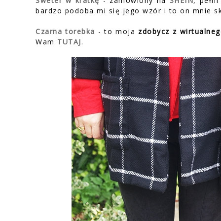
Sweter w kratkę
- zamówiony na
SHEIN
, pełn
bardzo podoba mi się jego wzór i to on mnie s
Czarna torebka
- to moja
zdobycz z wirtualn
Wam
TUTAJ
.