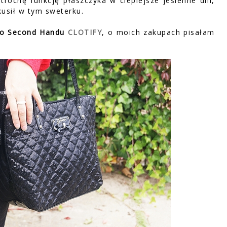
i trochę funkcję płaszczyka w cieplejsze jesienne dni,
kusił w tym sweterku.
ego Second Handu
CLOTIFY
, o moich zakupach pisałam