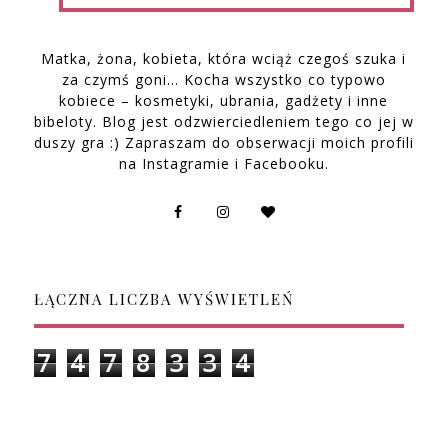
Matka, żona, kobieta, która wciąż czegoś szuka i
za czymś goni… Kocha wszystko co typowo
kobiece – kosmetyki, ubrania, gadżety i inne
bibeloty. Blog jest odzwierciedleniem tego co jej w
duszy gra :) Zapraszam do obserwacji moich profili
na Instagramie i Facebooku.
ŁĄCZNA LICZBA WYŚWIETLEŃ
7
4
7
8
3
3
4