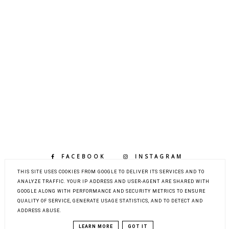
FACEBOOK
INSTAGRAM
BLOGLOVIN
THIS SITE USES COOKIES FROM GOOGLE TO DELIVER ITS SERVICES AND TO
ANALYZE TRAFFIC. YOUR IP ADDRESS AND USER-AGENT ARE SHARED WITH
GOOGLE ALONG WITH PERFORMANCE AND SECURITY METRICS TO ENSURE
QUALITY OF SERVICE, GENERATE USAGE STATISTICS, AND TO DETECT AND
COPYRIGHT ©
LIFE BY MARCELKA - LIFESTYLE,
ADDRESS ABUSE.
MODA, URODA, DOM, DZIECKO
BLOG DESIGN:
KAROGRAFIA.PL
LEARN MORE
GOT IT