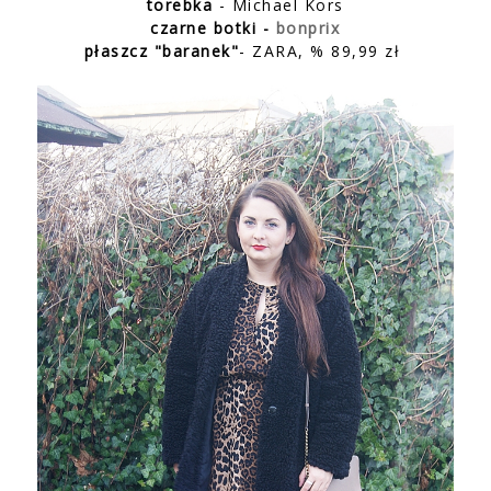
torebka
- Michael Kors
czarne botki -
bonprix
płaszcz "baranek"
- ZARA, % 89,99 zł