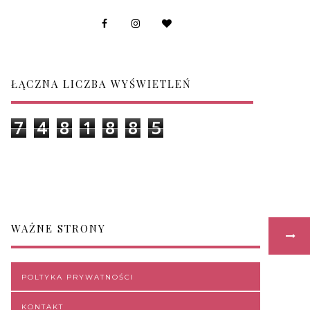
ŁĄCZNA LICZBA WYŚWIETLEŃ
7
4
8
1
8
8
5
WAŻNE STRONY
POLTYKA PRYWATNOŚCI
KONTAKT