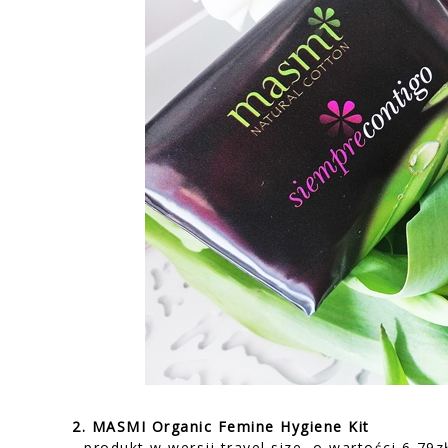
2. MASMI Organic Femine Hygiene Kit
- produkt w wersji travel size, o wartości 6,79z