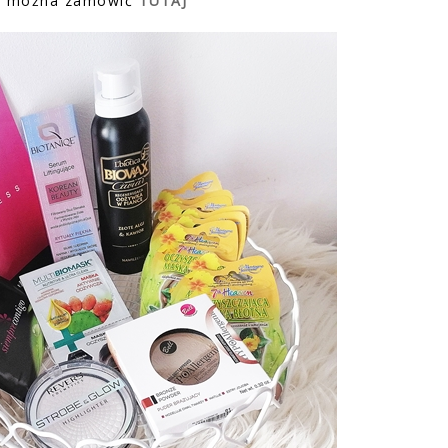
x można zamówić
TUTAJ