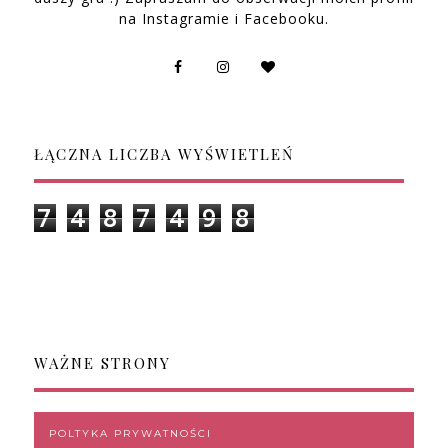
na Instagramie i Facebooku.
ŁĄCZNA LICZBA WYŚWIETLEŃ
7
4
8
7
4
9
8
WAŻNE STRONY
POLTYKA PRYWATNOŚCI