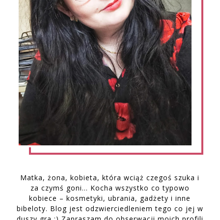
Matka, żona, kobieta, która wciąż czegoś szuka i
za czymś goni… Kocha wszystko co typowo
kobiece – kosmetyki, ubrania, gadżety i inne
bibeloty. Blog jest odzwierciedleniem tego co jej w
duszy gra :) Zapraszam do obserwacji moich profili