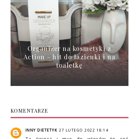
Organizer na kosmetyki z
Action – hit do łazienki i na
toaletkę
KOMENTARZE
INNY DIETETYK
27 LUTEGO 2022 18:14
Ta świeca i mus do włosów to coś