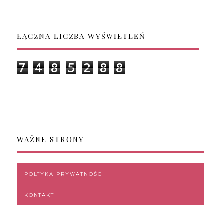
ŁĄCZNA LICZBA WYŚWIETLEŃ
7
4
8
5
2
8
8
WAŻNE STRONY
POLTYKA PRYWATNOŚCI
KONTAKT