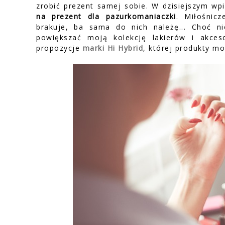
zrobić prezent samej sobie. W dzisiejszym w
na prezent dla pazurkomaniaczki
. Miłośnic
brakuje, ba sama do nich należę... Choć n
powiększać moją kolekcję lakierów i akces
propozycje
marki Hi Hybrid
, której produkty m