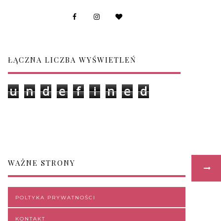
ŁĄCZNA LICZBA WYŚWIETLEŃ
u
n
d
e
f
i
n
e
d
WAŻNE STRONY
POLTYKA PRYWATNOŚCI
KONTAKT