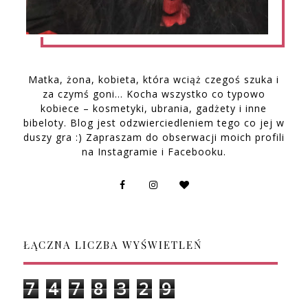
Matka, żona, kobieta, która wciąż czegoś szuka i
za czymś goni… Kocha wszystko co typowo
kobiece – kosmetyki, ubrania, gadżety i inne
bibeloty. Blog jest odzwierciedleniem tego co jej w
duszy gra :) Zapraszam do obserwacji moich profili
na Instagramie i Facebooku.
ŁĄCZNA LICZBA WYŚWIETLEŃ
7
4
7
8
3
2
9