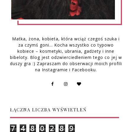
Matka, żona, kobieta, która wciąż czegoś szuka i
za czymś goni… Kocha wszystko co typowo
kobiece – kosmetyki, ubrania, gadżety i inne
bibeloty. Blog jest odzwierciedleniem tego co jej w
duszy gra :) Zapraszam do obserwacji moich profili
na Instagramie i Facebooku.
ŁĄCZNA LICZBA WYŚWIETLEŃ
7
4
8
0
2
8
9