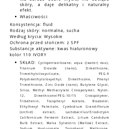
skóry, a daje delikatny i naturalny
efekt.
Właściwości:
Konsystencja: fluid
Rodzaj skóry: normalna, sucha
Według krycia: Wysokie
Ochrona przed słońcem: z SPF
Substancje aktywne: kwas hialuronowy
kolor 110 IVORY
SKŁAD:
Cyclopentasiloxane, aqua ((water) eau),
Titanium Dioxide (nano), Dimethicone,
Trimethylsiloxysilicate, PEG-9
Polydimethylsiloxyethyl, Dimethicone, Phenyl
Trimethicone, Zinc Oxide (nano), Butylene Glycol,
Silica, Methyl Methacrylate Crosspolymer, Nylon-
12, Dimethicone/PEG-10/15 Crosspolymer,
Tribehenin, Tocopheryl Acetate, Bisabolol,
Ethylhexyl Palmitate, Cymbidium Grandiflorum
(orchid) extract, Lactobacillus/Eriodictyon
Californicum Ferment Extract, Lilium Candidum
Bulb Extract, Malva Sylvestris (Mallow) Extract,
Sodium Hyaluronate, Tocopherol, Methicone,