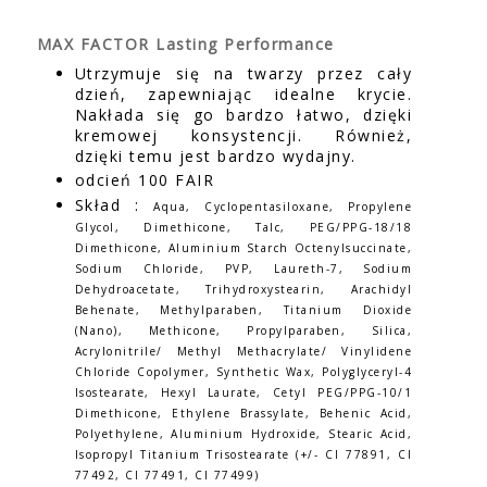
MAX FACTOR Lasting Performance
Utrzymuje się na twarzy przez cały
dzień, zapewniając idealne krycie.
Nakłada się go bardzo łatwo, dzięki
kremowej konsystencji. Również,
dzięki temu jest bardzo wydajny.
odcień 100 FAIR
Skład :
Aqua, Cyclopentasiloxane, Propylene
Glycol, Dimethicone, Talc, PEG/PPG-18/18
Dimethicone, Aluminium Starch Octenylsuccinate,
Sodium Chloride, PVP, Laureth-7, Sodium
Dehydroacetate, Trihydroxystearin, Arachidyl
Behenate, Methylparaben, Titanium Dioxide
(Nano), Methicone, Propylparaben, Silica,
Acrylonitrile/ Methyl Methacrylate/ Vinylidene
Chloride Copolymer, Synthetic Wax, Polyglyceryl-4
Isostearate, Hexyl Laurate, Cetyl PEG/PPG-10/1
Dimethicone, Ethylene Brassylate, Behenic Acid,
Polyethylene, Aluminium Hydroxide, Stearic Acid,
Isopropyl Titanium Trisostearate (+/- CI 77891, CI
77492, CI 77491, CI 77499)