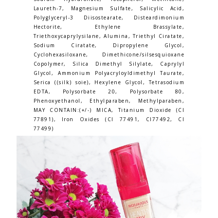
Laureth-7, Magnesium Sulfate, Salicylic Acid,
Polyglyceryl-3 Diisostearate, Disteardimonium
Hectorite, Ethylene Brassylate,
Triethoxycaprylysilane, Alumina, Triethyl Ciratate,
Sodium Ciratate, Dipropylene Glycol,
Cyclohexasiloxane, Dimethicone/silsesquioxane
Copolymer, Silica Dimethyl Silylate, Caprylyl
Glycol, Ammonium Polyacryloyldimethyl Taurate,
Serica ((silk) soie), Hexylene Glycol, Tetrasodium
EDTA, Polysorbate 20, Polysorbate 80,
Phenoxyethanol, Ethylparaben, Methylparaben,
MAY CONTAIN:(+/-) MICA, Titanium Dioxide (CI
77891), Iron Oxides (CI 77491, CI77492, CI
77499)