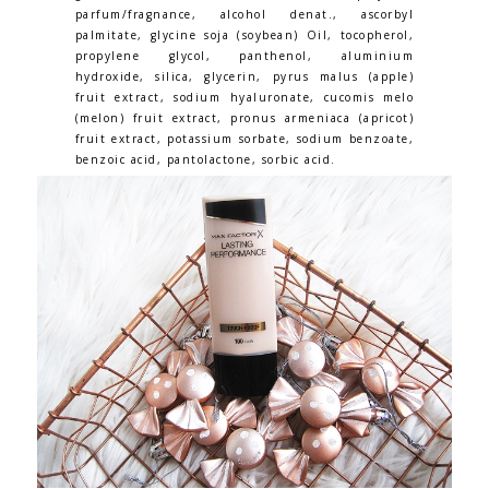
parfum/fragnance, alcohol denat., ascorbyl
palmitate, glycine soja (soybean) Oil, tocopherol,
propylene glycol, panthenol, aluminium
hydroxide, silica, glycerin, pyrus malus (apple)
fruit extract, sodium hyaluronate, cucomis melo
(melon) fruit extract, pronus armeniaca (apricot)
fruit extract, potassium sorbate, sodium benzoate,
benzoic acid, pantolactone, sorbic acid.