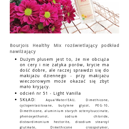
Bourjois Healthy Mix rozświetlający podkład
nawilżający
Dużym plusem jest to, że nie obciąża
on cery i nie zatyka porów, krycie ma
dość dobre, ale raczej sprawdzi się do
makijażu dziennego - przy makijażu
wieczorowym może okazać się zbyt
mało kryjący.
odcień nr 51 - Light Vanilla
SKŁAD:
Aqua/Water/EAU, Dimethicone,
cyclopentasiloxane, butylene glycol, PEG-10,
Dimethicone, aluminium starych octenylsuccinate,
phenoxyethanol, sodium chloride,
disteardimonium hectorite, disodium stearoyl
glutmate, Dimethicone crosspolymer,