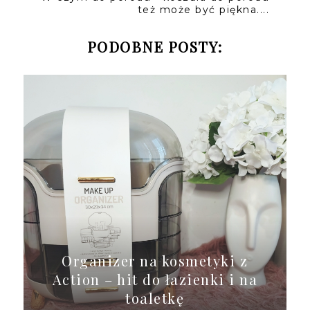
też może być piękna....
PODOBNE POSTY:
Organizer na kosmetyki z
Action – hit do łazienki i na
toaletkę