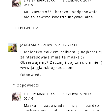
LIFE BY MARCELKA
8 CZERWCA 2017
05:15
Mi zawartość bardzo podpasowała,
ale to zawsze kwestia indywidualna
ODPOWIEDZ
JAGGLAM
7 CZERWCA 2017 21:33
Pudełeczko całkiem całkiem ;) najbardziej
zainteresowała mnie ta maska ;)
Obserwujemy? Zacznij i daj znać u mnie ;)
www.jagglam.blogspot.com
Odpowiedz
Odpowiedzi
LIFE BY MARCELKA
8 CZERWCA 2017
05:16
Maska zapowiada się bardzo
zachęcająco, ale jeszcze jej nie