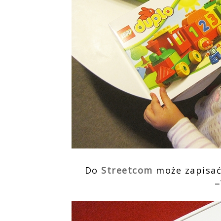
Do
Streetcom
może zapisać 
–