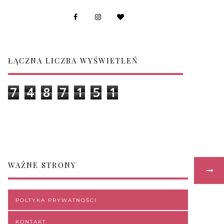
ŁĄCZNA LICZBA WYŚWIETLEŃ
7
4
8
7
1
5
1
WAŻNE STRONY
POLTYKA PRYWATNOŚCI
KONTAKT