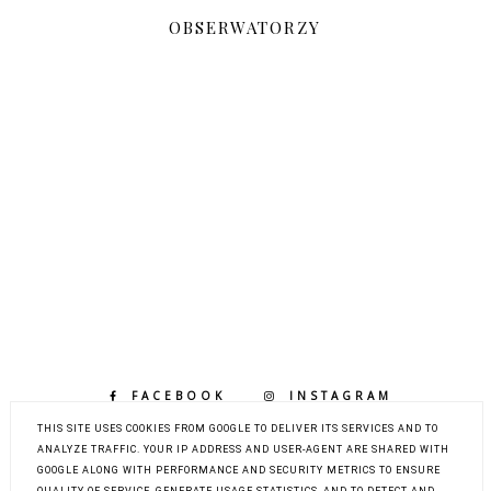
OBSERWATORZY
FACEBOOK
INSTAGRAM
BLOGLOVIN
THIS SITE USES COOKIES FROM GOOGLE TO DELIVER ITS SERVICES AND TO
ANALYZE TRAFFIC. YOUR IP ADDRESS AND USER-AGENT ARE SHARED WITH
GOOGLE ALONG WITH PERFORMANCE AND SECURITY METRICS TO ENSURE
QUALITY OF SERVICE, GENERATE USAGE STATISTICS, AND TO DETECT AND