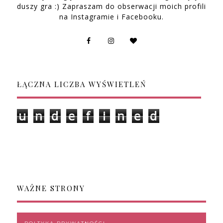
duszy gra :) Zapraszam do obserwacji moich profili
na Instagramie i Facebooku.
ŁĄCZNA LICZBA WYŚWIETLEŃ
u
n
d
e
f
i
n
e
d
WAŻNE STRONY