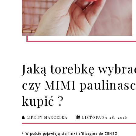
Jaką torebkę wybrać
czy MIMI paulinasc
kupić ?
LIFE BY MARCELKA
LISTOPADA 28, 2016
* W poście pojawiają się linki afiliacyjne do CENEO