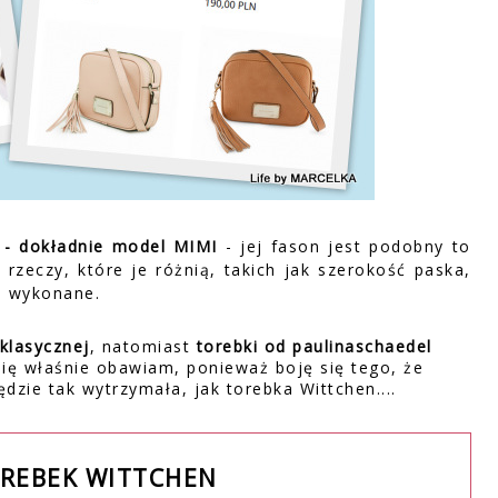
l - dokładnie model MIMI
- jej fason jest podobny to
ka rzeczy, które je różnią, takich jak szerokość paska,
są wykonane.
 klasycznej
, natomiast
torebki od paulinaschaedel
się właśnie obawiam, ponieważ boję się tego, że
ędzie tak wytrzymała, jak torebka Wittchen....
OREBEK WITTCHEN