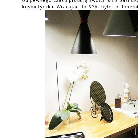
od pewnego czasu próbuję swoich sił z paznokc
kosmetyczka. Wracając do SPA- było to dopeł