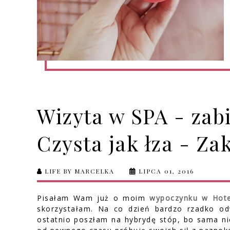
Wizyta w SPA - zab
Czysta jak łza - Za
LIFE BY MARCELKA
LIPCA 01, 2016
Pisałam Wam już o moim
wypoczynku w Hote
skorzystałam. Na co dzień bardzo rzadko o
ostatnio poszłam na hybrydę stóp, bo sama nie