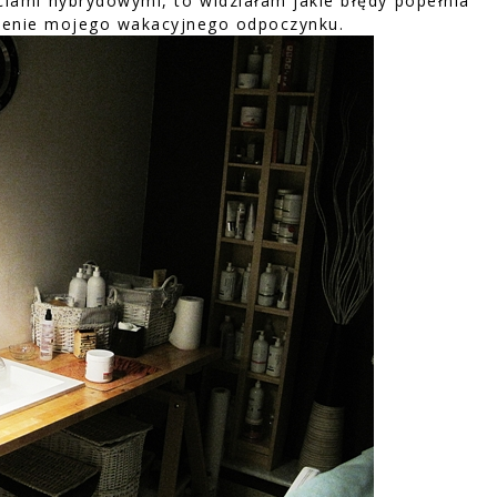
iami hybrydowymi, to widziałam jakie błędy popełnia
nienie mojego wakacyjnego odpoczynku.