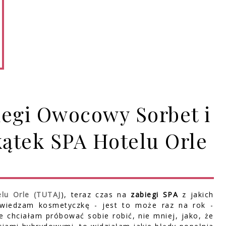
iegi Owocowy Sorbet i
kątek SPA Hotelu Orle
lu Orle
(TUTAJ
), teraz czas na
zabiegi SPA
z jakich
dwiedzam kosmetyczkę - jest to może raz na rok -
 chciałam próbować sobie robić, nie mniej, jako, że