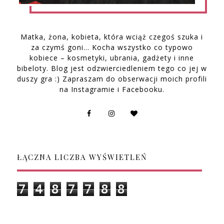
Matka, żona, kobieta, która wciąż czegoś szuka i
za czymś goni… Kocha wszystko co typowo
kobiece – kosmetyki, ubrania, gadżety i inne
bibeloty. Blog jest odzwierciedleniem tego co jej w
duszy gra :) Zapraszam do obserwacji moich profili
na Instagramie i Facebooku.
ŁĄCZNA LICZBA WYŚWIETLEŃ
7
4
8
7
7
8
8