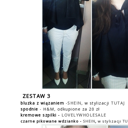
ZESTAW 3
bluzka z wiązaniem
-
SHEIN
, w stylizacji
TUTAJ
spodnie
- H&M, odkupione za 20 zł
kremowe szpilki -
LOVELYWHOLESALE
czarne pikowane wdzianko
-
SHEIN
,
w stylizacji
TU