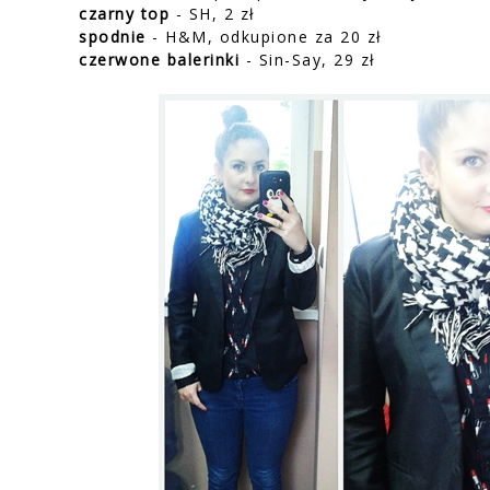
czarny top
- SH, 2 zł
spodnie
- H&M, odkupione za 20 zł
czerwone balerinki
- Sin-Say, 29 zł