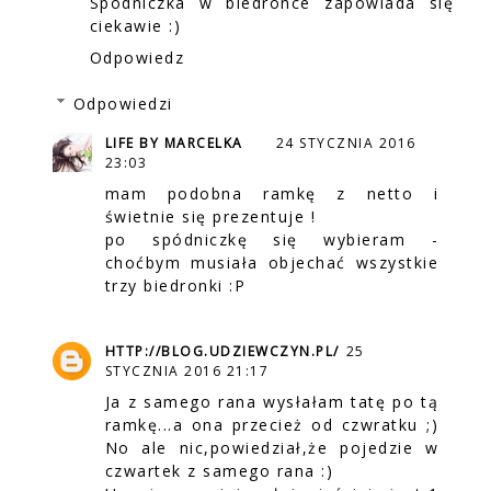
Spódniczka w biedronce zapowiada się
ciekawie :)
Odpowiedz
Odpowiedzi
LIFE BY MARCELKA
24 STYCZNIA 2016
23:03
mam podobna ramkę z netto i
świetnie się prezentuje !
po spódniczkę się wybieram -
choćbym musiała objechać wszystkie
trzy biedronki :P
HTTP://BLOG.UDZIEWCZYN.PL/
25
STYCZNIA 2016 21:17
Ja z samego rana wysłałam tatę po tą
ramkę...a ona przecież od czwratku ;)
No ale nic,powiedział,że pojedzie w
czwartek z samego rana :)