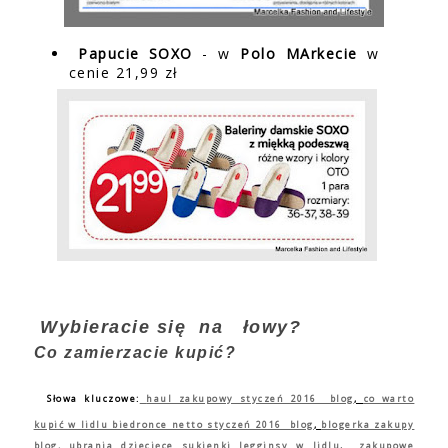
Papucie SOXO
- w
Polo MArkecie
w
cenie 21,99 zł
Wybieracie się na łowy?
Co zamierzacie kupić?
Słowa kluczowe:
haul zakupowy styczeń 2016 blog
,
co warto
kupić w lidlu biedronce netto styczeń 2016 blog
,
blogerka zakupy
blog,
ubrania dziecięce sukienki legginsy w lidlu
,
zakupowe