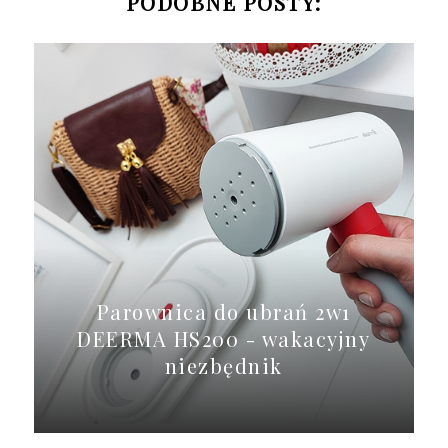
PODOBNE POSTY:
Parownica do ubrań 2w1
DEERMA HS200 - wakacyjny
niezbędnik