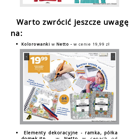
Warto zwrócić jeszcze uwagę
na:
Kolorowanki
w
Netto -
w cenie 19,99 zł
Elementy dekoracyjne - ramka, półka
domek,itp
- w
Netto
w cenach od