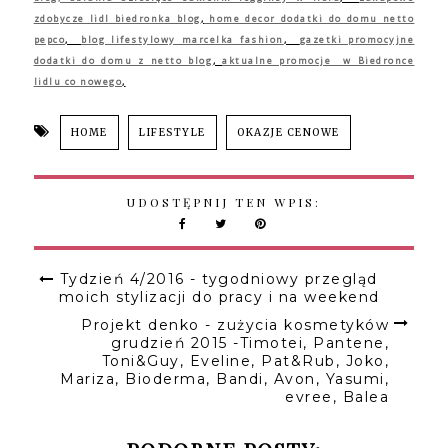
zdobycze lidl biedronka blog
,
home decor dodatki do domu netto
pepco
,
blog lifestylowy marcelka fashion
,
gazetki promocyjne
dodatki do domu z netto blog
,
aktualne promocje w Biedronce
lidlu co nowego
,
HOME
LIFESTYLE
OKAZJE CENOWE
UDOSTĘPNIJ TEN WPIS:
Tydzień 4/2016 - tygodniowy przegląd
moich stylizacji do pracy i na weekend
Projekt denko - zużycia kosmetyków
grudzień 2015 -Timotei, Pantene,
Toni&Guy, Eveline, Pat&Rub, Joko,
Mariza, Bioderma, Bandi, Avon, Yasumi,
evree, Balea