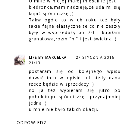
U mnie w mojej małej mieścinie jest 1
biedronka,mam nadzieję,że uda mi się
kupić spódniczkę ;)
Takw ogóle to w ub roku też były
takie fajne elastyczne,te co nie zeszły
były w wyprzedaży po 7zł i kupiłam
granatową,rozm "m" i jest świetna :)
LIFE BY MARCELKA
27 STYCZNIA 2016
21:13
postaram się od kolejnego wpisu
dawać info w opisie od kiedy dana
rzecz będzie w sprzedaży :)
no ja tez wybieram się jutro po
południu po spódniczkę - przynajmniej
jedną :)
u mnie nie było takich okazji...
ODPOWIEDZ