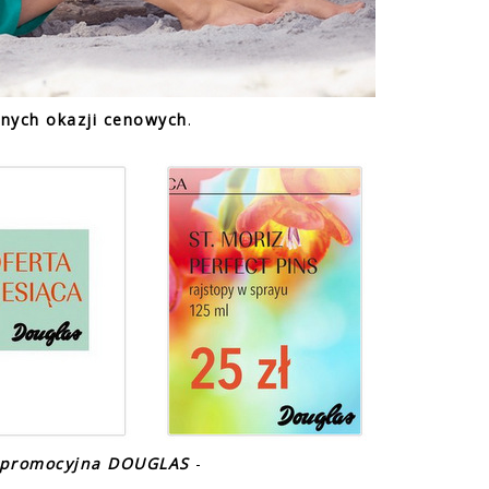
lnych okazji cenowych
.
a promocyjna DOUGLAS
-