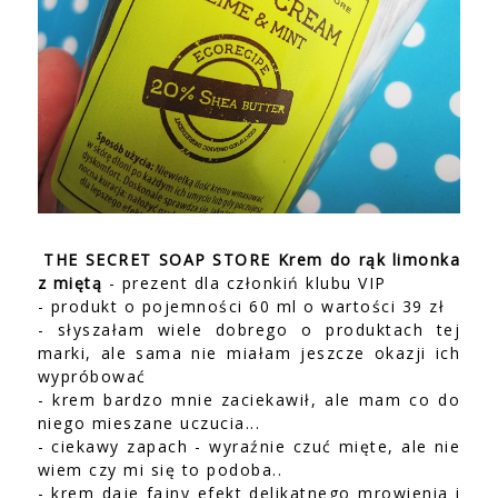
THE SECRET SOAP STORE Krem do rąk limonka
z miętą
- prezent dla członkiń klubu VIP
- produkt o pojemności 60 ml o wartości 39 zł
- słyszałam wiele dobrego o produktach tej
marki, ale sama nie miałam jeszcze okazji ich
wypróbować
- krem bardzo mnie zaciekawił, ale mam co do
niego mieszane uczucia...
- ciekawy zapach - wyraźnie czuć mięte, ale nie
wiem czy mi się to podoba..
- krem daje fajny efekt delikatnego mrowienia i