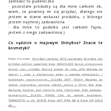
zamówić to pudełeczko
- pozostałe produkty są dla mnie całkiem ok,
wiem, że powinny mi się przydać, dlatego nie
jestem w stanie wskazać produktu, z którego
jestem najmniej zadowolona
- dla mnie to pudełko jest całkiem fajne,
jestem z niego zadowolona:)
Co sądzicie o majowym ShinyBox? Znacie te
kosmetyki?
Słowa kluczowe:
ShinyBox czerwiec 2015
czerwcowe
ShinyBox the
birthday edition zawartość blog
,
MAGICLASH Serum stymulujące
wzrost rzę
s
,
LillaMai Peeling algowy do ciała
,
APIS Mgiełka do
twarzy i ciała z ekologiczną wodą z owoców pomarańczy i
komórkami macierzystymi
,
SILCARE SOFT TOUCH Masełko do
skórek intensywna ochrona skórek
,
opinia o Shiny Box blog
,
Marcelka Fashion and lifestyle blog lifestylowy blog modowo-
kosmetyczny
,
GLAZEL VISAGE Cień do powiek wypiekany
TERRACOTTA nr 29
,
SKIN79 Krem HOT PINK BB & Krem VIP GOLD
BB
,