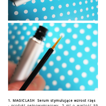
1. MAGICLASH Serum stymulujące wzrost rzęs
- produkt pełnowymiarowy 5 ml o wartość 99