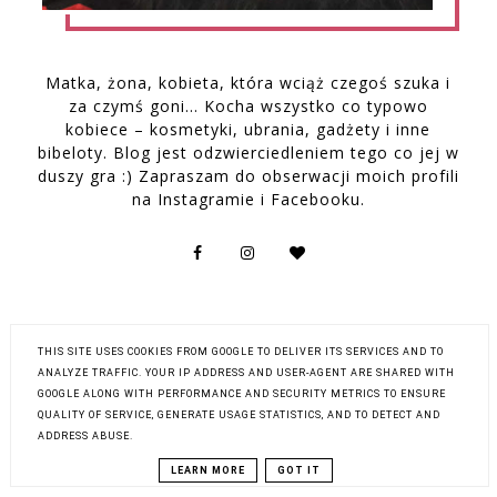
Matka, żona, kobieta, która wciąż czegoś szuka i
za czymś goni… Kocha wszystko co typowo
kobiece – kosmetyki, ubrania, gadżety i inne
bibeloty. Blog jest odzwierciedleniem tego co jej w
duszy gra :) Zapraszam do obserwacji moich profili
na Instagramie i Facebooku.
ŁĄCZNA LICZBA WYŚWIETLEŃ
THIS SITE USES COOKIES FROM GOOGLE TO DELIVER ITS SERVICES AND TO
ANALYZE TRAFFIC. YOUR IP ADDRESS AND USER-AGENT ARE SHARED WITH
GOOGLE ALONG WITH PERFORMANCE AND SECURITY METRICS TO ENSURE
QUALITY OF SERVICE, GENERATE USAGE STATISTICS, AND TO DETECT AND
ADDRESS ABUSE.
LEARN MORE
GOT IT