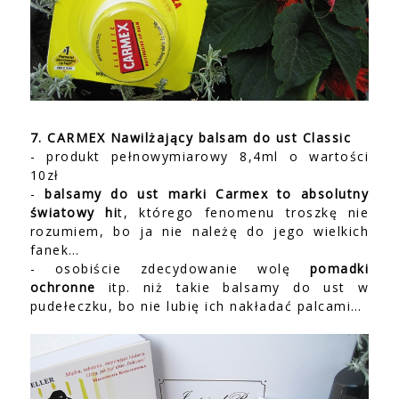
7. CARMEX Nawilżający balsam do ust Classic
- produkt pełnowymiarowy 8,4ml o wartości
10zł
-
balsamy do ust marki Carmex to absolutny
światowy hi
t, którego fenomenu troszkę nie
rozumiem, bo ja nie należę do jego wielkich
fanek…
- osobiście zdecydowanie wolę
pomadki
ochronne
itp. niż takie balsamy do ust w
pudełeczku, bo nie lubię ich nakładać palcami…