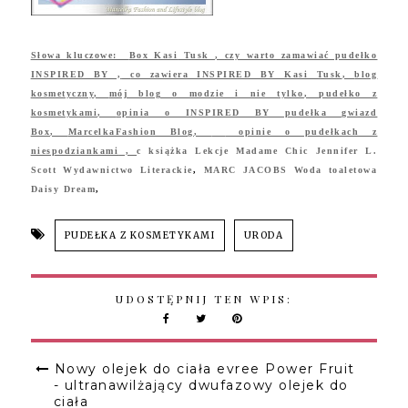
Słowa kluczowe:
Box Kasi
Tusk
,
czy warto zamawiać pudełko
INSPIRED BY ,
co zawiera INSPIRED BY Kasi Tusk
,
blog
kosmetyczny
,
mój blog o modzie i nie tylko
,
pudełko z
kosmetykami
,
opinia o INSPIRED BY pudełka gwiazd
Box
,
MarcelkaFashion Blog
,
opinie o pudełkach z
niespodziankami
,
c
książka Lekcje Madame Chic Jennifer L.
Scott Wydawnictwo Literackie
,
MARC JACOBS Woda toaletowa
Daisy Dream
,
PUDEŁKA Z KOSMETYKAMI
URODA
UDOSTĘPNIJ TEN WPIS:
Nowy olejek do ciała evree Power Fruit
- ultranawilżający dwufazowy olejek do
ciała