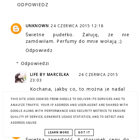
ODPOWIEDZ
UNKNOWN
24 CZERWCA 2015 12:18
Świetne pudełko. Żałuję, że nie
zamówiłam. Perfumy do mnie wołają ;)
Odpowiedz
Odpowiedzi
LIFE BY MARCELKA
24 CZERWCA 2015
23:03
Kochana, jakby co, to można je nadal
zamówić ;)
THIS SITE USES COOKIES FROM GOOGLE TO DELIVER ITS SERVICES AND TO
ANALYZE TRAFFIC. YOUR IP ADDRESS AND USER-AGENT ARE SHARED WITH
ODPOWIEDZ
GOOGLE ALONG WITH PERFORMANCE AND SECURITY METRICS TO ENSURE
QUALITY OF SERVICE, GENERATE USAGE STATISTICS, AND TO DETECT AND
ADDRESS ABUSE.
ANITA B.
24 CZERWCA 2015 21:36
LEARN MORE
GOT IT
Świetna zawartość. A stosunek ceny do