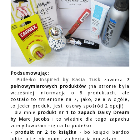
Podsumowując:
-
Pudełko Inspired by Kasia Tusk
zawiera
7
pełnowymiarowych produktów
(na stronie była
wcześniej informacja o 8 produktach, ale
zostało to zmienione na 7, jako, że 8 w ogóle,
to jeden produkt jest losowy spośród 2 opcji)
- dla mnie
produkt nr 1 to zapach Daisy Dream
by Marc Jacobs
i to właśnie dla tego zapachu
zdecydowałam się na to pudełko
-
produkt nr 2 to książka
- bo książki bardzo
lubię, a tej nie mam i z chęcią ją poczytam