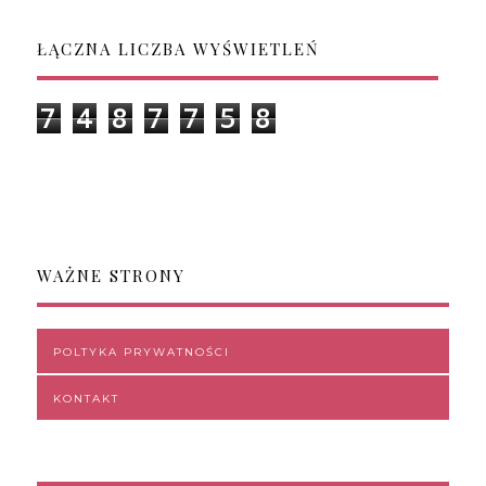
ŁĄCZNA LICZBA WYŚWIETLEŃ
7
4
8
7
7
5
8
WAŻNE STRONY
POLTYKA PRYWATNOŚCI
KONTAKT