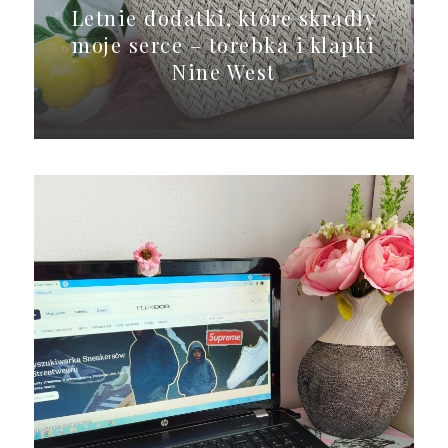
Letnie dodatki, które skradły
moje serce – torebka i klapki
Nine West