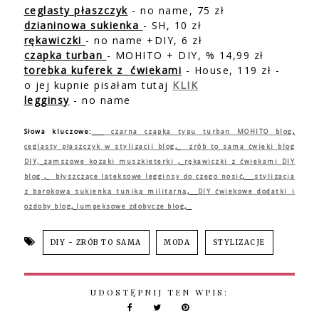
ceglasty płaszczyk
- no name, 75 zł
dzianinowa sukienka
- SH, 10 zł
rękawiczki
- no name +DIY, 6 zł
czapka turban
- MOHITO + DIY, % 14,99 zł
torebka kuferek z ćwiekami
- House, 119 zł -
o jej kupnie pisałam tutaj
KLIK
legginsy
- no name
Słowa kluczowe:
czarna czapka typu turban MOHITO blog
,
ceglasty płaszczyk w stylizacji blog
,
zrób to sama ćwieki blog
DIY,
zamszowe kozaki muszkieterki
,
rękawiczki z ćwiekami DIY
blog
,
błyszczące lateksowe legginsy do czego nosić
,
stylizacja
z barokową sukienką tuniką militarną
,
DIY ćwiekowe dodatki i
ozdoby blog
,
lumpeksowe zdobycze blog
,
DIY - ZRÓB TO SAMA
MODA
STYLIZACJE
UDOSTĘPNIJ TEN WPIS: