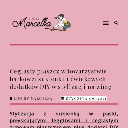
Ceglasty płaszcz w towarzystwie
barkowej sukienki i ćwiekowych
dodatków DIY w stylizacji na zimę
LIFE BY MARCELKA
STYCZNIA 09, 2013
Stylizacja z sukienką w paski,
połyskującymi legginsami i ceglastym
zimowym płaszczykiem plus dodatki DIY