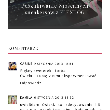
Poszukiwanie wiosennych
sneakersów z FLEXDOG
KOMENTARZE
CARINE
9 STYCZNIA 2013 18:51
Piękny sweterek i torba.
Ćwieki... Lubię z nimi eksperymentować.
Odpowiedz
KAMILA
9 STYCZNIA 2013 18:52
uwielbiam ćwieki, to zdecydowanie hit!
ostatnio ozdobiłam nimi kołnierzyk w