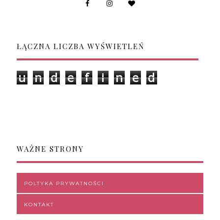
ŁĄCZNA LICZBA WYŚWIETLEŃ
u
n
d
e
f
i
n
e
d
WAŻNE STRONY
POLTYKA PRYWATNOŚCI
KONTAKT