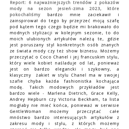
Report: 6 najważniejszych trendów z pokazów
mody na sezon jesień-zima 2023, które
pokochaliśmy
bardzo mnie zaciekawił i
zainspirował do tego by przejrzeć moją szafę
pod kątem tego czego będzie mi brakowało do
modnych stylizacji w kolejnym sezonie, to do
moich ulubionych artykułów należą te, gdzie
jest poruszany styl konkretnych osób znanych
ze świata mody czy też show biznesu. Możemy
przeczytać o Coco Chanel i jej francuskim stylu,
który wiele kobiet naśladuje od lat, ponieważ
jest on bardzo elegancki i szykowny, a
klasyczny żakiet w stylu Chanel ma w swojej
szafie chyba każda fashionistka kochająca
modę. Takich modowych przykładów jest
bardzo wiele - Marlena Dietrich, Grace Kelly,
Andrey Hepburn czy Victoria Beckham, ta lista
mogłaby nie mieć końca, ponieważ w serwisie
GentleWoman możemy przeczytać całe
mnóstwo bardzo interesujących artykułów z
zakresu mody i stylu, z których możemy