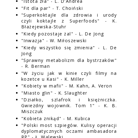
"Istota zła" - L. D'Andrea
"Fit dla par" - T. Choiński
"Superkoktajle dla zdrowia i urody
czyli koktajle z Superfoods" - K.
Błażejewska-Stuhr
"Kiedy pozostaje żal" - L. De Jong
"Inwazja" - W. Miłoszewski
"Kiedy wszystko się zmienia" - L. De
Jong
"Sprawny metabolizm dla bystrzaków"
- R. Berman
"W życiu jak w kinie czyli filmy na
kozetce u Kasi" - K. Miller
"Kobiety w mafii" - M. Kahn, A. Veron
"Miasto glin" - K. Slaughter
"Działko, szlafrok i księżniczka.
Gwiezdny wojownik. Tom 1" - K. B.
Miszczuk
"Kobieta znikąd" - M. Kubica
"Polski most szpiegów. Kulisy operacji
dyplomatycznych oczami ambasadora
RP" - Ł. Walewski