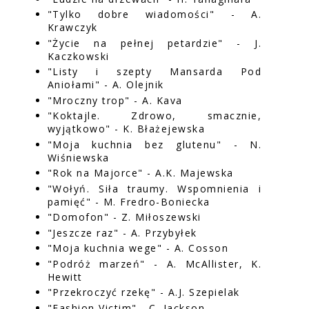
"Tylko dobre wiadomości" - A.
Krawczyk
"Życie na pełnej petardzie" - J.
Kaczkowski
"Listy i szepty Mansarda Pod
Aniołami" - A. Olejnik
"Mroczny trop" - A. Kava
"Koktajle. Zdrowo, smacznie,
wyjątkowo" - K. Błażejewska
"Moja kuchnia bez glutenu" - N.
Wiśniewska
"Rok na Majorce" - A.K. Majewska
"Wołyń. Siła traumy. Wspomnienia i
pamięć" - M. Fredro-Boniecka
"Domofon" - Z. Miłoszewski
"Jeszcze raz" - A. Przybyłek
"Moja kuchnia wege" - A. Cosson
"Podróż marzeń" - A. McAllister, K.
Hewitt
"Przekroczyć rzekę" - A.J. Szepielak
"Fashion Victim" - C. Jackson