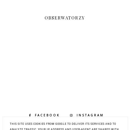
OBSERWATORZY
FACEBOOK
INSTAGRAM
BLOGLOVIN
THIS SITE USES COOKIES FROM GOOGLE TO DELIVER ITS SERVICES AND TO
ANALYZE TRAFFIC. YOUR IP ADDRESS AND USER-AGENT ARE SHARED WITH