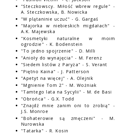
"Steczkowscy. Miłość wbrew regule" -
A. Steczkowska, B. Nowicka
"W plątaninie uczuć" - G. Gargaś
"Majorka w niebieskich migdałach" -
A.K. Majewska
"Kosmetyki naturalne w moim
ogrodzie" - K. Bodenstein
"To jedno spojrzenie" - D. Milli
"Anioły do wynajęcia" - M. Ferenz
"Siedem listów z Paryża" - S. Verant
"Piętno Kaina" - J. Patterson
"Apetyt na więcej" - A. Olejnik
"Mgnienie Tom 2" - M. Wożniak
"Tamtego lata na Sycylii" - M. de Basi
"Obrońca" - G.X. Todd
"Znajdź mnie zanim oni to zrobią" -
J.S. Monroe
"Bohaterowie są zmęczeni" - M.
Nurowska
"Tatarka" - R. Kosin