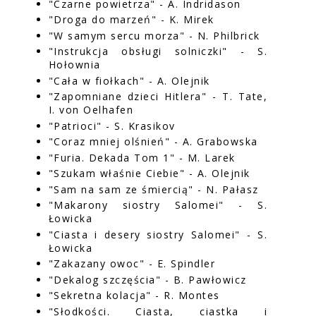
"Czarne powietrza" - A. Indridason
"Droga do marzeń" - K. Mirek
"W samym sercu morza" - N. Philbrick
"Instrukcja obsługi solniczki" - S.
Hołownia
"Cała w fiołkach" - A. Olejnik
"Zapomniane dzieci Hitlera" - T. Tate,
I. von Oelhafen
"Patrioci" - S. Krasikov
"Coraz mniej olśnień" - A. Grabowska
"Furia. Dekada Tom 1" - M. Larek
"Szukam właśnie Ciebie" - A. Olejnik
"Sam na sam ze śmiercią" - N. Pałasz
"Makarony siostry Salomei" - S.
Łowicka
"Ciasta i desery siostry Salomei" - S.
Łowicka
"Zakazany owoc" - E. Spindler
"Dekalog szczęścia" - B. Pawłowicz
"Sekretna kolacja" - R. Montes
"Słodkości. Ciasta, ciastka i