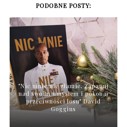
PODOBNE POSTY:
"Nic mnie nie złamie. Zapanuj
nad swoim umysłem i pokonaj
przeciwności losu" David
Goggins