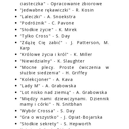
ciasteczka" - Opracowanie zbiorowe
"Jedwabne rękawiczki" - R. Kosin
"Laleczki" - A. Snoekstra
"Podróżnik" - C. Pavone
"Słodkie życie" - K. Mirek
"Tylko Cross" - S. Day
"Zdążę Cię zabić" - J. Patterson, M.
Karp
"Królowe życia i król" - K. Miller
"Niewidzialny" - K. Slaughter
"Mocne plecy. Proste ćwiczenia w
służbie siedzenia" - H. Griffey
"Kolekcjoner" - A. Kava
"Lady M" - A. Grabowska
"Lot nisko nad ziemią" - A. Grabowska
"Między nami dziewczynami. Dziennik
mamy i córki" - N. Snitbhan
"Wybór Crossa" - S. Day
"Gra o wszystko" - J. Opiat-Bojarska
"Słodkie sekrety" - S. Hepworth