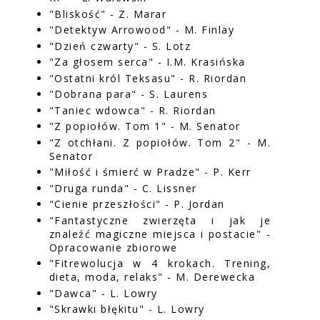
"Bliskość" - Z. Marar
"Detektyw Arrowood" - M. Finlay
"Dzień czwarty" - S. Lotz
"Za głosem serca" - I.M. Krasińska
"Ostatni król Teksasu" - R. Riordan
"Dobrana para" - S. Laurens
"Taniec wdowca" - R. Riordan
"Z popiołów. Tom 1" - M. Senator
"Z otchłani. Z popiołów. Tom 2" - M.
Senator
"Miłość i śmierć w Pradze" - P. Kerr
"Druga runda" - C. Lissner
"Cienie przeszłości" - P. Jordan
"Fantastyczne zwierzęta i jak je
znaleźć magiczne miejsca i postacie" -
Opracowanie zbiorowe
"Fitrewolucja w 4 krokach. Trening,
dieta, moda, relaks" - M. Derewecka
"Dawca" - L. Lowry
"Skrawki błękitu" - L. Lowry